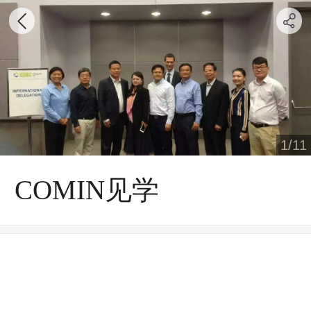
1
/
11
COMIN见学